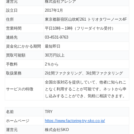
運営元
株式会社アレシア
設立日
2017年1月
住所
東京都新宿区山吹町261 トリオタワーノース4F
営業時間
平日10時～19時（フリーダイヤル受付）
連絡先
03-4531-9763
資金化にかかる期間
最短即日
買取可能額
30万円以上
手数料
2％から
取扱業務
2社間ファクタリング、3社間ファクタリング
全国出張対応を提供していて、他者に知られこ
サービスの特徴
となく利用することが可能です。ネットから申
し込みすることができ、気軽に相談できます。
名前
TRY
ホームページ
https://www.factoring-try-sko.co.jp/
運営元
株式会社SKO