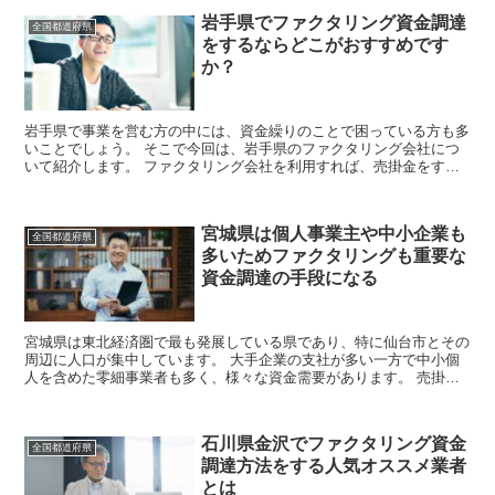
岩手県でファクタリング資金調達
全国都道府県
をするならどこがおすすめです
か？
岩手県で事業を営む方の中には、資金繰りのことで困っている方も多
いことでしょう。 そこで今回は、岩手県のファクタリング会社につ
いて紹介します。 ファクタリング会社を利用すれば、売掛金をすぐ
に現金化して資金を調達することができます。...
宮城県は個人事業主や中小企業も
全国都道府県
多いためファクタリングも重要な
資金調達の手段になる
宮城県は東北経済圏で最も発展している県であり、特に仙台市とその
周辺に人口が集中しています。 大手企業の支社が多い一方で中小個
人を含めた零細事業者も多く、様々な資金需要があります。 売掛金
を債権として現金化できるファクタリングは銀...
石川県金沢でファクタリング資金
全国都道府県
調達方法をする人気オススメ業者
とは