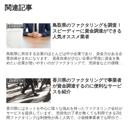
関連記事
鳥取県のファクタリングを調査！
全国都道府県
スピーディーに資金調達ができる
人気オススメ業者
鳥取県に所在する企業のほとんどは中小企業であり、資金力がある企
業自体がまれになります。 資産自体が少ない企業が早急に資金を集
めたい企業が使いやすいのがファクタリングで、売掛金などの債権を
現金化することができます。 法制度も整えら...
香川県のファクタリングで事業者
全国都道府県
が資金調達するのに便利なサービ
スを紹介
香川県にはネットを中心に様々な強みを持ったファクタリング会社が
サービスを提供しています。 売掛先の了承が無くても利用できる2社
間ファクタリングは利便性が高く人気で、小規模事業者でも即日で現
金を入手できます。 そこで今回は、すぐに...