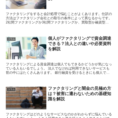
ファクタリングをすると会計処理で悩むことがよくあります。仕訳の
方法はファクタリング会社との取引の条件によって異なるからです。
2社間ファクタリングか3社間ファクタリングか、買取型か融資型か
に分けると仕訳をしやすくなります。契約に買戻し特約があるときに
は金融取引になるので融資型と判断して...
個人がファクタリングで資金調達
コラム
できる？法人との違いや必要資料
を解説
ファクタリングによる資金調達は個人でもできるかどうかが気になっ
ている人もいるでしょう。 法人でなければ利用できないサービスも
世の中にはたくさんあります。 銀行融資を受けるときにも個人では
審査が通らないのが問題になりがちですが、フ...
ファクタリングと闇金の見極め方
コラム
は？被害に遭わないための基礎知
識を解説
ファクタリングはどのようなサービスなのかがわからずに悩んでいる