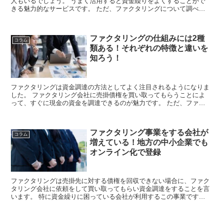
人もいるでしょう。 うまく活用すると資金繰りをよくすることがで
きる魅力的なサービスです。 ただ、ファクタリングについて調べて
いると闇金という噂もあるので心配になる方も...
ファクタリングの仕組みには2種
コラム
類ある！それぞれの特徴と違いを
知ろう！
ファクタリングは資金調達の方法としてよく注目されるようになりま
した。 ファクタリング会社に売掛債権を買い取ってもらうことによ
って、すぐに現金の資金を調達できるのが魅力です。 ただ、ファク
タリングには2つの仕組みがあり、それぞれに...
ファクタリング事業をする会社が
コラム
増えている！地方の中小企業でも
オンライン化で登録
ファクタリングは売掛先に対する債権を回収できない場合に、ファク
タリング会社に依頼をして買い取ってもらい資金調達をすることを言
います。 特に資金繰りに困っている会社が利用するこの事業です
が、最近では東京を中心に展開している会社が多くなっ...