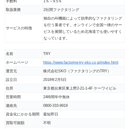
手数料
1％～9.5％
取扱業務
2社間ファクタリング
独自のAI機能によって効率的なファクタリング
を行う業者です。オンラインで全国一律のサー
サービスの特徴
ビスを展開しているため北海道でも使いやすく
なっています。
名前
TRY
ホームページ
https://www.factoring-try-sko.co.jp/index.html
運営元
株式会社SKO（ファクタリングのTRY）
設立日
2018年2月5日
住所
東京都台東区東上野2-21-1-4F ケーワイビル
営業時間
24時間年中無休
連絡先
0800-333-9919
資金化にかかる期間
最短即日
買取可能額
不明