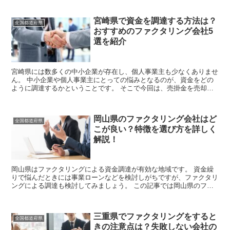
宮崎県で資金を調達する方法は？
全国都道府県
おすすめのファクタリング会社5
選を紹介
宮崎県には数多くの中小企業が存在し、個人事業主も少なくありませ
ん。 中小企業や個人事業主にとっての悩みとなるのが、資金をどの
ように調達するかということです。 そこで今回は、売掛金を売却し
て資金を確保できるファクタリングについて取...
岡山県のファクタリング会社はど
全国都道府県
こが良い？特徴を選び方を詳しく
解説！
岡山県はファクタリングによる資金調達が有効な地域です。 資金繰
りで悩んだときには事業ローンなどを検討しがちですが、ファクタリ
ングによる調達も検討してみましょう。 この記事では岡山県のファ
クタリングの利用しやすさや安全なファクタリ...
三重県でファクタリングをすると
全国都道府県
きの注意点は？失敗しない会社の