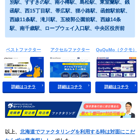
別駅、すすきの駅、南小樽駅、島松駅、東室蘭駅、銭
函駅、西15丁目駅、帯広駅、狸小路駅、函館駅前駅、
西線11条駅、滝川駅、五稜郭公園前駅、西線14条
駅、南千歳駅、ロープウェイ入口駅、中央区役所前
ベストファクター
アクセルファクター
QuQuMo（ククモ）
詳細はコチラ
詳細はコチラ
詳細はコチラ
以上、
北海道でファクタリングを利用する時は対面にこだ