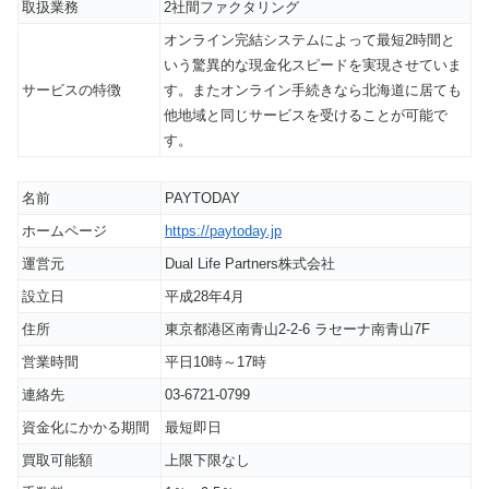
取扱業務
2社間ファクタリング
オンライン完結システムによって最短2時間と
いう驚異的な現金化スピードを実現させていま
サービスの特徴
す。またオンライン手続きなら北海道に居ても
他地域と同じサービスを受けることが可能で
す。
名前
PAYTODAY
ホームページ
https://paytoday.jp
運営元
Dual Life Partners株式会社
設立日
平成28年4月
住所
東京都港区南青山2-2-6 ラセーナ南青山7F
営業時間
平日10時～17時
連絡先
03-6721-0799
資金化にかかる期間
最短即日
買取可能額
上限下限なし