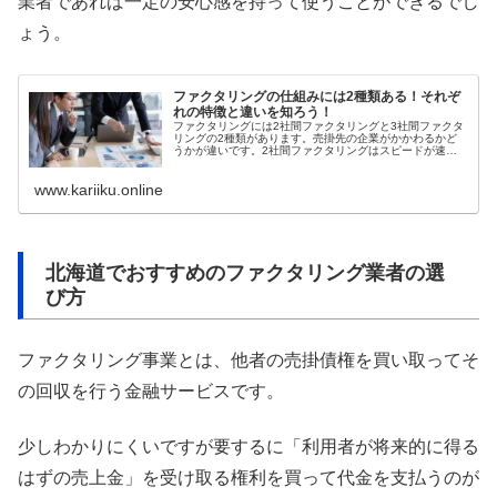
業者であれば一定の安心感を持って使うことができるでし
ょう。
ファクタリングの仕組みには2種類ある！それぞ
れの特徴と違いを知ろう！
ファクタリングには2社間ファクタリングと3社間ファクタ
リングの2種類があります。売掛先の企業がかかわるかど
うかが違いです。2社間ファクタリングはスピードが速い
ですが、3社間ファクタリングなら売掛金の回収をする必
要がなくて手数料も安くなります。スピードと手数料を天
www.kariiku.online
秤にかけてどちらにするかを選ぶのが大切です。
北海道でおすすめのファクタリング業者の選
び方
ファクタリング事業とは、他者の売掛債権を買い取ってそ
の回収を行う金融サービスです。
少しわかりにくいですが要するに「利用者が将来的に得る
はずの売上金」を受け取る権利を買って代金を支払うのが