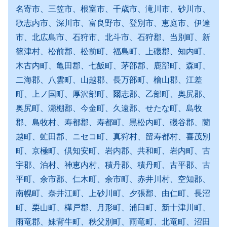
名寄市、三笠市、根室市、千歳市、滝川市、砂川市、
歌志内市、深川市、富良野市、登別市、恵庭市、伊達
市、北広島市、石狩市、北斗市、石狩郡、当別町、新
篠津村、松前郡、松前町、福島町、上磯郡、知内町、
木古内町、亀田郡、七飯町、茅部郡、鹿部町、森町、
二海郡、八雲町、山越郡、長万部町、檜山郡、江差
町、上ノ国町、厚沢部町、爾志郡、乙部町、奥尻郡、
奥尻町、瀬棚郡、今金町、久遠郡、せたな町、島牧
郡、島牧村、寿都郡、寿都町、黒松内町、磯谷郡、蘭
越町、虻田郡、ニセコ町、真狩村、留寿都村、喜茂別
町、京極町、倶知安町、岩内郡、共和町、岩内町、古
宇郡、泊村、神恵内村、積丹郡、積丹町、古平郡、古
平町、余市郡、仁木町、余市町、赤井川村、空知郡、
南幌町、奈井江町、上砂川町、夕張郡、由仁町、長沼
町、栗山町、樺戸郡、月形町、浦臼町、新十津川町、
雨竜郡、妹背牛町、秩父別町、雨竜町、北竜町、沼田