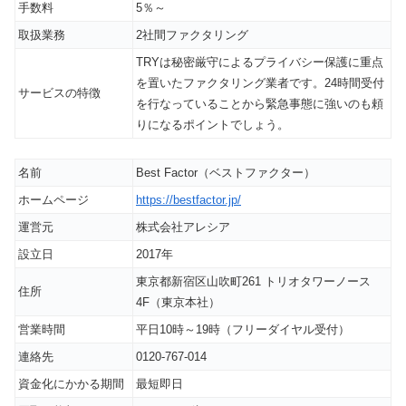
手数料
5％～
取扱業務
2社間ファクタリング
TRYは秘密厳守によるプライバシー保護に重点
を置いたファクタリング業者です。24時間受付
サービスの特徴
を行なっていることから緊急事態に強いのも頼
りになるポイントでしょう。
名前
Best Factor（ベストファクター）
ホームページ
https://bestfactor.jp/
運営元
株式会社アレシア
設立日
2017年
東京都新宿区山吹町261 トリオタワーノース
住所
4F（東京本社）
営業時間
平日10時～19時（フリーダイヤル受付）
連絡先
0120-767-014
資金化にかかる期間
最短即日