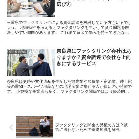
選び方
三重県でファクタリングによる資金調達を検討している方もいるでし
ょう。 地域特性を考えるとファクタリングを生かして資金問題を解
決しやすい傾向があります。 これまで資金で悩みを持ってきたな
ら、ファクタリングを活用してみてはいかがでし...
奈良県にファクタリング会社はあ
全国都道府県
りますか？資金調達で会社を上向
きにするサービス
奈良県は史跡や文化遺産を生かした観光業や飲食業・宿泊業、紳士靴
等の履物・スポーツ用品などの地場産業に携わる人が多いのが特徴で
す。 小規模な事業者も多く、ファクタリング関係ではより経済的に
発展している隣県の大阪の業者の利用が視野に入って...
ファクタリングと闇金の見極め方は？被
害に遭わないための基礎知識を解説