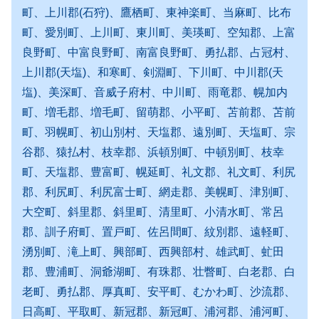
町、上川郡(石狩)、鷹栖町、東神楽町、当麻町、比布
町、愛別町、上川町、東川町、美瑛町、空知郡、上富
良野町、中富良野町、南富良野町、勇払郡、占冠村、
上川郡(天塩)、和寒町、剣淵町、下川町、中川郡(天
塩)、美深町、音威子府村、中川町、雨竜郡、幌加内
町、増毛郡、増毛町、留萌郡、小平町、苫前郡、苫前
町、羽幌町、初山別村、天塩郡、遠別町、天塩町、宗
谷郡、猿払村、枝幸郡、浜頓別町、中頓別町、枝幸
町、天塩郡、豊富町、幌延町、礼文郡、礼文町、利尻
郡、利尻町、利尻富士町、網走郡、美幌町、津別町、
大空町、斜里郡、斜里町、清里町、小清水町、常呂
郡、訓子府町、置戸町、佐呂間町、紋別郡、遠軽町、
湧別町、滝上町、興部町、西興部村、雄武町、虻田
郡、豊浦町、洞爺湖町、有珠郡、壮瞥町、白老郡、白
老町、勇払郡、厚真町、安平町、むかわ町、沙流郡、
日高町、平取町、新冠郡、新冠町、浦河郡、浦河町、