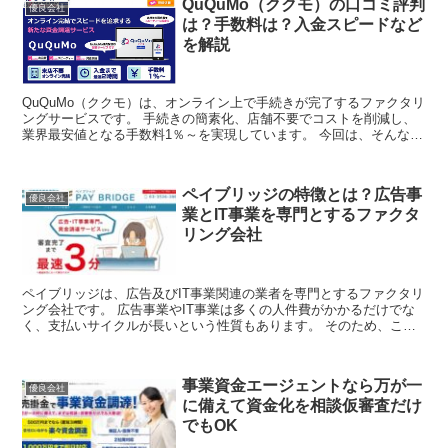
QuQuMo（ククモ）の口コミ評判
優良会社
は？手数料は？入金スピードなど
を解説
QuQuMo（ククモ）は、オンライン上で手続きが完了するファクタリ
ングサービスです。 手続きの簡素化、店舗不要でコストを削減し、
業界最安値となる手数料1％～を実現しています。 今回は、そんな
QuQuMoの口コミ評判、特徴、メリッ...
ペイブリッジの特徴とは？広告事
優良会社
業とIT事業を専門とするファクタ
リング会社
ペイブリッジは、広告及びIT事業関連の業者を専門とするファクタリ
ング会社です。 広告事業やIT事業は多くの人件費がかかるだけでな
く、支払いサイクルが長いという性質もあります。 そのため、これ
らの業種を営む方の中には、事業を続けて...
事業資金エージェントなら万が一
優良会社
に備えて資金化を相談仮審査だけ
でもOK