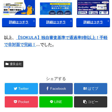
詳細はコチラ
詳細はコチラ
詳細はコチラ
以上、
【SOKULA】独自審査基準で通過率9割以上！手軽
で非対面で完結！
…でした。
優良会社
シェアする
Twitter
Facebook
はてブ
Pocket
LINE
コピー