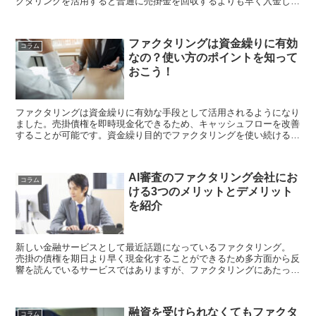
クタリングを活用すると普通に売掛金を回収するよりも早く入金して
もらうことができるため、会社の資金繰りが苦しい時...
ファクタリングは資金繰りに有効
コラム
なの？使い方のポイントを知って
おこう！
ファクタリングは資金繰りに有効な手段として活用されるようになり
ました。売掛債権を即時現金化できるため、キャッシュフローを改善
することが可能です。資金繰り目的でファクタリングを使い続けると
収益に問題が出る可能性があります。しかし、資金繰りの改善を目指
してファクタリングによる資金調達をすれば有効活用...
AI審査のファクタリング会社にお
コラム
ける3つのメリットとデメリット
を紹介
新しい金融サービスとして最近話題になっているファクタリング。
売掛の債権を期日より早く現金化することができるため多方面から反
響を読んでいるサービスではありますが、ファクタリングにあたって
重要な位置づけとなっているのが提出書類をもとにし...
融資を受けられなくてもファクタ
コラム