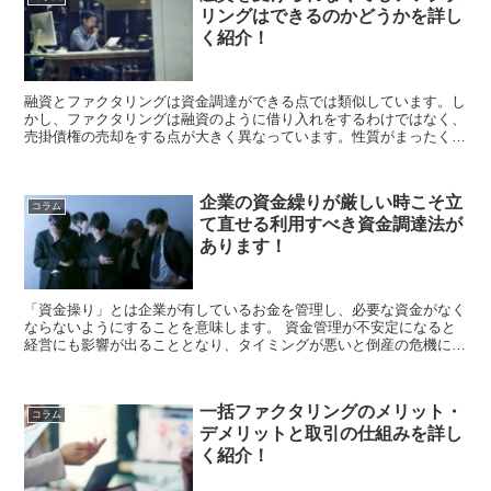
リングはできるのかどうかを詳し
く紹介！
融資とファクタリングは資金調達ができる点では類似しています。し
かし、ファクタリングは融資のように借り入れをするわけではなく、
売掛債権の売却をする点が大きく異なっています。性質がまったく異
なるため、融資を断られてもファクタリングができる、ファクタリン
グを断られても融資を受けられることも...
企業の資金繰りが厳しい時こそ立
コラム
て直せる利用すべき資金調達法が
あります！
「資金操り」とは企業が有しているお金を管理し、必要な資金がなく
ならないようにすることを意味します。 資金管理が不安定になると
経営にも影響が出ることとなり、タイミングが悪いと倒産の危機に直
面するような状況に追い込まれることもあります。 ...
一括ファクタリングのメリット・
コラム
デメリットと取引の仕組みを詳し
く紹介！