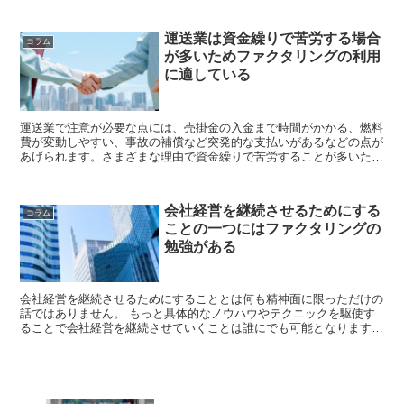
を手に入れられる権利を売却する仕組みなので...
運送業は資金繰りで苦労する場合
コラム
が多いためファクタリングの利用
に適している
運送業で注意が必要な点には、売掛金の入金まで時間がかかる、燃料
費が変動しやすい、事故の補償など突発的な支払いがあるなどの点が
あげられます。さまざまな理由で資金繰りで苦労することが多いた
め、突発的な支払いに対応するためにファクタリングを利用するケー
スも多くなっています...
会社経営を継続させるためにする
コラム
ことの一つにはファクタリングの
勉強がある
会社経営を継続させるためにすることとは何も精神面に限っただけの
話ではありません。 もっと具体的なノウハウやテクニックを駆使す
ることで会社経営を継続させていくことは誰にでも可能となります。
起業家精神についての要素は、あくまでそう...