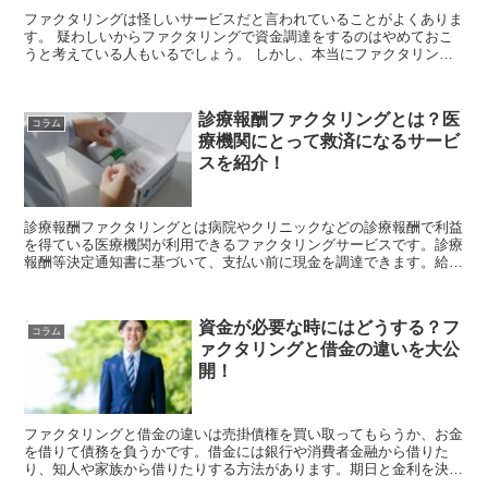
ファクタリングは怪しいサービスだと言われていることがよくありま
す。 疑わしいからファクタリングで資金調達をするのはやめておこ
うと考えている人もいるでしょう。 しかし、本当にファクタリング
は怪しくて利用してはならないサービスなので...
診療報酬ファクタリングとは？医
コラム
療機関にとって救済になるサービ
スを紹介！
診療報酬ファクタリングとは病院やクリニックなどの診療報酬で利益
を得ている医療機関が利用できるファクタリングサービスです。診療
報酬等決定通知書に基づいて、支払い前に現金を調達できます。給与
支払いなどのさまざまな目的で利用できるのは...
資金が必要な時にはどうする？フ
コラム
ァクタリングと借金の違いを大公
開！
ファクタリングと借金の違いは売掛債権を買い取ってもらうか、お金
を借りて債務を負うかです。借金には銀行や消費者金融から借りた
り、知人や家族から借りたりする方法があります。期日と金利を決め
て返済するのが借金の原則です。しかし、ファクタリングは後でお金