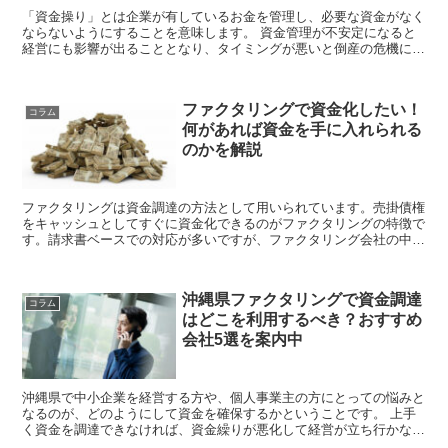
「資金操り」とは企業が有しているお金を管理し、必要な資金がなく
ならないようにすることを意味します。 資金管理が不安定になると
経営にも影響が出ることとなり、タイミングが悪いと倒産の危機に直
面するような状況に追い込まれることもあります。 ...
ファクタリングで資金化したい！
コラム
何があれば資金を手に入れられる
のかを解説
ファクタリングは資金調達の方法として用いられています。売掛債権
をキャッシュとしてすぐに資金化できるのがファクタリングの特徴で
す。請求書ベースでの対応が多いですが、ファクタリング会社の中に
は発注書や契約書をベースにして買い取ってくれるところもありま
す。ファクタリングでは手数料がかかることにも...
沖縄県ファクタリングで資金調達
コラム
はどこを利用するべき？おすすめ
会社5選を案内中
沖縄県で中小企業を経営する方や、個人事業主の方にとっての悩みと
なるのが、どのようにして資金を確保するかということです。 上手
く資金を調達できなければ、資金繰りが悪化して経営が立ち行かなく
なることも考えられます。 そこで今回は、沖...