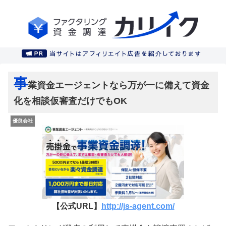
事
業資金エージェントなら万が一に備えて資金
化を相談仮審査だけでもOK
優良会社
【公式URL】
http://js-agent.com/