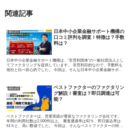
関連記事
日本中小企業金融サポート機構の
優良会社
口コミ評判を調査！特徴は？手数
料は？
日本中小企業金融サポート機構は、”非営利団体”の一般社団法人とし
てファクタリングを提供しています。 非営利目的なので、手数料も
他社と比べ良心的でした。 今回は、そんな日本中小企業金融サポー
ト機構の特徴、メリット、口コミ体験談を調...
ベストファクターのファクタリン
優良会社
グ解説！審査は？即日調達は可
能？
ベストファクターは、営業実績が豊富なファクタリング会社です。
年間の利用社数は2,000件以上。 審査通過率は92％、即日振込率は
61％と、高い数値でした。 今回は、そんなベストファクターの特
徴、口コミ評判、申し込みの流れ...