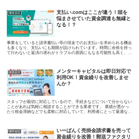
支払い.comはここが違う！頭を
優良会社
悩まさせていた資金調達も無縁と
なる！？
事業をしていると請求書払い等の現金でのお支払いを求められる機会
も多くなり、支払いにも期限が設けられています。時間に余裕を持っ
て行わないと返済の遅れがトラブルの原因にもなる可能性も高く、事
前に支払い分は別に分けて貯金しておく等の対策が必要です。しか
し、支払い.comはそれらの対策をしなくても問題ありません。何故
なら支払い.comは請求書払い等の立て替えを現金を用意せずとも利
メンターキャピタルは即日対応で
用できるサービスだから...
優良会社
利用OK！資金繰りを改善しませ
んか？
スタッフが親切に対応しているので、手続きなどについて分からない
ことがあれば気軽に相談することができる業者です。 業績が悪かっ
たり税金滞納などでも柔軟に対応していて、利用者にとって最適なプ
ランで提供しています。 遅れていなかったり...
いーばんく売掛金請求書を売って
優良会社
資金繰りを改善！郵送ファクタリ