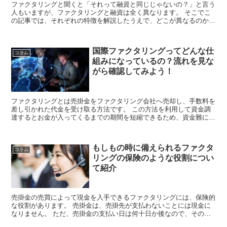
ファクタリングと聞くと「それって融資と同じじゃないの？」と言う
人もいますが、ファクタリングと融資は全く異なります。 そこでこ
の記事では、それぞれの特徴を解説したうえで、どこが異なるのかに
ついてわかりやすく解説していきたいと思います。 ...
国際ファクタリングってどんな仕
コラム
組みになっているの？流れを見な
がら確認してみよう！
ファクタリングとは売掛金をファクタリング会社へ売却し、手数料を
差し引かれた代金を受け取る方法です。 この方法を利用して資金調
達するとお金が入ってくるまでの期間を短縮できるため、資金難に悩
んでいるような中小企業の資金繰りを改善することが...
もしもの時に備えられるファクタ
コラム
リングの保険のような役割につい
て紹介
売掛金の売買によって現金を入手できるファクタリングには、保険的
な役割があります。 売掛金は、売掛先が支払わないことには現金に
なりません。 ただ、売掛金の支払い日は何十日か後なので、その間
に売掛先にトラブルがあると支払われない可能...