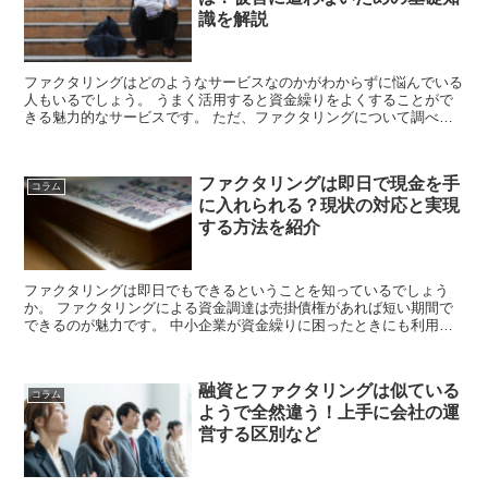
識を解説
ファクタリングはどのようなサービスなのかがわからずに悩んでいる
人もいるでしょう。 うまく活用すると資金繰りをよくすることがで
きる魅力的なサービスです。 ただ、ファクタリングについて調べて
いると闇金という噂もあるので心配になる方も...
ファクタリングは即日で現金を手
コラム
に入れられる？現状の対応と実現
する方法を紹介
ファクタリングは即日でもできるということを知っているでしょう
か。 ファクタリングによる資金調達は売掛債権があれば短い期間で
できるのが魅力です。 中小企業が資金繰りに困ったときにも利用を
検討するように中小企業庁も情報発信をしていま...
融資とファクタリングは似ている
コラム
ようで全然違う！上手に会社の運
営する区別など