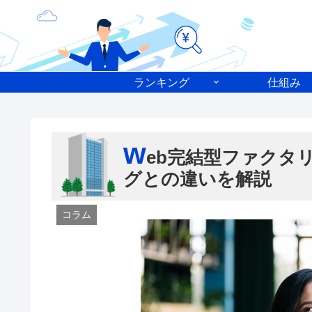
ランキング
仕組み
w
eb完結型ファクタ
グとの違いを解説
コラム