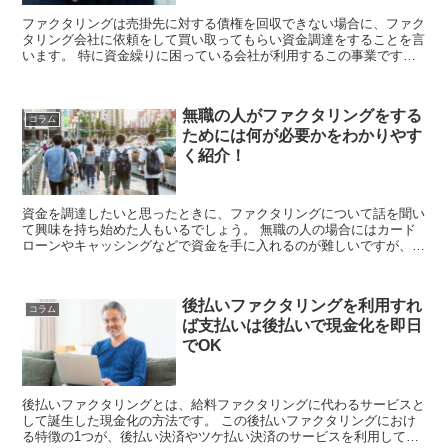
ファクタリングは売掛先に対する債権を回収できない場合に、ファク
タリング会社に依頼をして買い取ってもらい資金調達をすることを言
います。 特に資金繰りに困っている会社が利用するこの事業です
が、最近では東京を中心に展開している会社が多くなっ...
無職の人がファクタリングをする
コラム
ためには何が必要かをわかりやす
く紹介！
資金を調達したいと思ったときに、ファクタリングについて話を聞い
て興味を持ち始めた人もいるでしょう。 無職の人の場合にはカード
ローンやキャッシングなどで資金を手に入れるのが難しいですが、フ
ァクタリングなら使えるのでしょうか。 ファ...
後払いファクタリングを利用すれ
コラム
ば支払いは後払いで現金化を即日
でOK
後払いファクタリングとは、給料ファクタリングに代わるサービスと
して誕生した現金化の方法です。 この後払いファクタリングにおけ
る特徴の1つが、後払い決済やツケ払い決済のサービスを利用してい