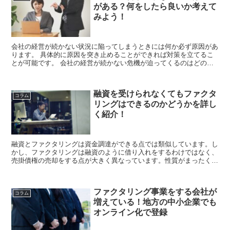
がある？何をしたら良いか考えて
みよう！
会社の経営が続かない状況に陥ってしまうときには何か必ず原因があ
ります。 具体的に原因を突き止めることができれば対策を立てるこ
とが可能です。 会社の経営が続かない危機が迫ってくるのはどのよ
うなときなのでしょうか。 ここではよ...
融資を受けられなくてもファクタ
コラム
リングはできるのかどうかを詳し
く紹介！
融資とファクタリングは資金調達ができる点では類似しています。し
かし、ファクタリングは融資のように借り入れをするわけではなく、
売掛債権の売却をする点が大きく異なっています。性質がまったく異
なるため、融資を断られてもファクタリングができる、ファクタリン
グを断られても融資を受けられることも...
ファクタリング事業をする会社が
コラム
増えている！地方の中小企業でも
オンライン化で登録