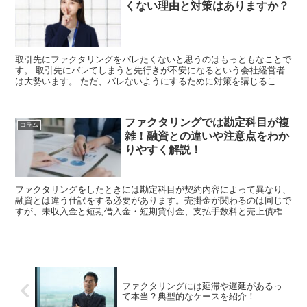
くない理由と対策はありますか？
取引先にファクタリングをバレたくないと思うのはもっともなことで
す。 取引先にバレてしまうと先行きが不安になるという会社経営者
は大勢います。 ただ、バレないようにするために対策を講じること
は可能です。 この記事では一般的に取...
ファクタリングでは勘定科目が複
コラム
雑！融資との違いや注意点をわか
りやすく解説！
ファクタリングをしたときには勘定科目が契約内容によって異なり、
融資とは違う仕訳をする必要があります。売掛金が関わるのは同じで
すが、未収入金と短期借入金・短期貸付金、支払手数料と売上債権売
却損の使い分けが重要です。ファクタリングでは取引が売掛債権の売
買か融資かによって使用する...
ファクタリングには延滞や遅延があるっ
て本当？典型的なケースを紹介！