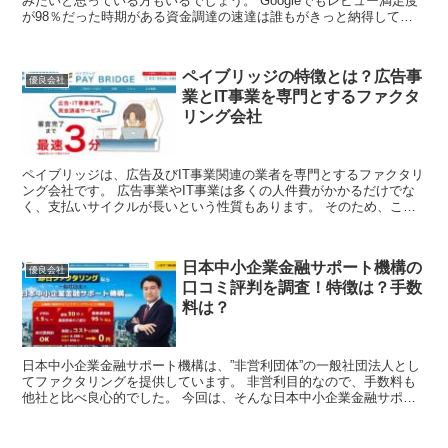
みたいと思っている方もいるでしょう。 Googleでもレビュー満足度
が98％だった時期がある資金調達の速達は誰もがきっと納得して利
用できるサービスだと考えられます。 ...
ペイブリッジの特徴とは？広告事
優良会社
業とIT事業を専門とするファクタ
リング会社
ペイブリッジは、広告及びIT事業関連の業者を専門とするファクタリ
ング会社です。 広告事業やIT事業は多くの人件費がかかるだけでな
く、支払いサイクルが長いという性質もあります。 そのため、これ
らの業種を営む方の中には、事業を続けて...
日本中小企業金融サポート機構の
優良会社
口コミ評判を調査！特徴は？手数
料は？
日本中小企業金融サポート機構は、”非営利団体”の一般社団法人とし
てファクタリングを提供しています。 非営利目的なので、手数料も
他社と比べ良心的でした。 今回は、そんな日本中小企業金融サポー
ト機構の特徴、メリット、口コミ体験談を調...