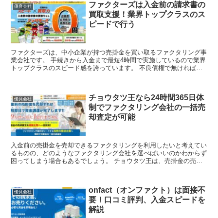
ファクターズは入金前の請求書の
優良会社
買取支援！業界トップクラスのス
ピードで行う
ファクターズは、中小企業が持つ売掛金を買い取るファクタリング事
業会社です。 手続きから入金まで最短4時間で実施しているので業界
トップクラスのスピード感を誇っています。 不良債権で無ければ、
業界を問わずに請求書の買取ができます。 ...
チョウタツ王なら24時間365日体
優良会社
制でファクタリング会社の一括売
却査定が可能
入金前の売掛金を売却できるファクタリングを利用したいと考えてい
るものの、どのようなファクタリング会社を選べばいいのかわからず
困ってしまう場合もあるでしょう。 チョウタツ王は、売掛金の売却
査定を複数の企業へ一括査定ができる業者なので、良...
onfact（オンファクト）は面接不
優良会社
要！口コミ評判、入金スピードを
解説