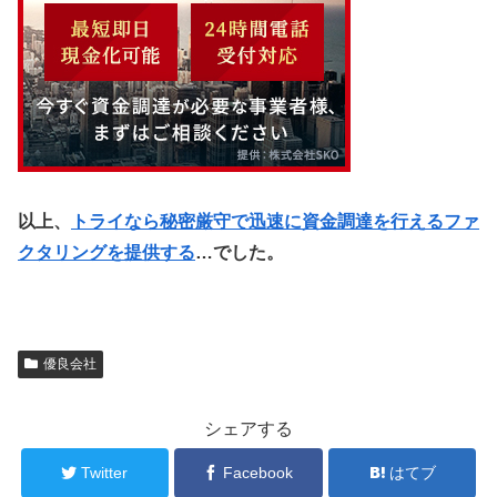
以上、
トライなら秘密厳守で迅速に資金調達を行えるファ
クタリングを提供する
…でした。
優良会社
シェアする
Twitter
Facebook
はてブ