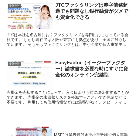
JTCファクタリングは赤字債務超
優良会社
過でも問題なし銀行融資がダメで
も資金化できる
JTCは本社を名古屋におくファクタリングを専門におこなっている会
社です。 しかし現在では大阪や東京にも拠点があり、全国に対応し
ています。 そもそもファクタリングとは、中小企業や個人事業主が
資金繰りの手段として利用するサービスのひ...
EasyFactor（イージーファクタ
優良会社
ー）請求書を必要な時にすぐに資
金化のオンライン完結型
売掛金を売却することによって、入金日よりも前に現金化することが
できます。 売掛金の未回収リスクを軽減することができ保証などは
不要です。 利用しても信用情報などには影響がなく、スピーディな
処理を期待することができます。 やむ...
MSFJは業界最低水準の手数料で個人事業