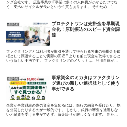
ング会社です。 広告事業やIT事業は多くの人件費がかかるだけでな
く、支払いサイクルが長いという性質もあります。 そのため、これ
らの業種を営む方の中には、事業を続けて...
プロテクトワンは売掛金を早期現
優良会社
金化！原則振込のスピード資金調
達
ファクタリングとは利用者が取引を通して得られる将来の売掛金を債
権として譲渡することで実際の回収日よりも前に現金を取得できると
いう新しい手法です。 ファクタリングのメリットは、利用自体が
「借り入れ」には当たらないため、返済がないこと、審...
事業資金のミカタはファクタリン
優良会社
グ選びの新しい選択肢として使う
事ができる
企業が事業継続の為の資金を集めるには、銀行の融資を受けたり、株
を公開したりするのが一般的です。 しかし、銀行の審査を通過しな
いと融資を受ける事ができず、資金繰りが厳しくなります。 新たな
事業資金調達法を確保する事で、事業を安定さ...