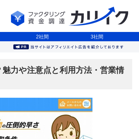
2社間
3社間
？魅力や注意点と利用方法・営業情