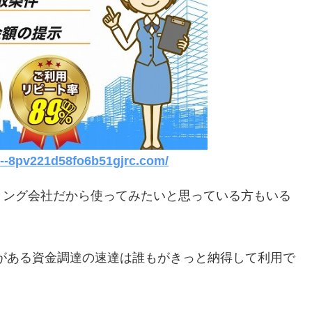
n--8pv221d58fo6b51gjrc.com/
リング会社だから使ってみたいと思っている方もいる
時期がある資金調達の速達は誰もがきっと納得して利用で