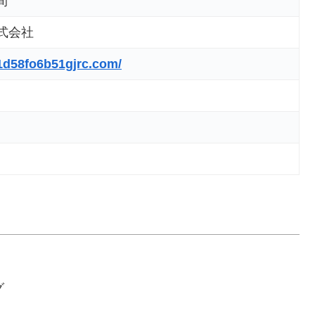
間
式会社
21d58fo6b51gjrc.com/
グ