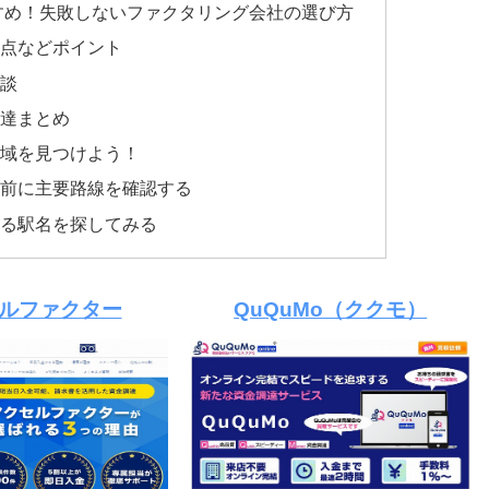
すめ！失敗しないファクタリング会社の選び方
意点などポイント
験談
調達まとめ
地域を見つけよう！
く前に主要路線を確認する
ある駅名を探してみる
ルファクター
QuQuMo（ククモ）