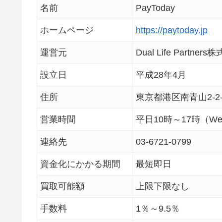
名前
PayToday
ホームページ
https://paytoday.jp
運営元
Dual Life Partner
設立日
平成28年4月
住所
東京都港区南青山2-2
営業時間
平日10時～17時（W
連絡先
03-6721-0799
資金化にかかる期間
最短即日
買取可能額
上限下限なし
手数料
1％～9.5％