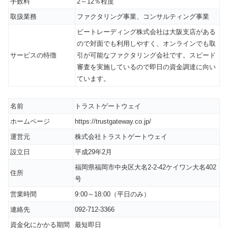
手数料
2～12％程度
取扱業務
ファクタリング事業、コンサルティング事業
ビートレーディング株式会社は大阪支店がある
ので対面でも利用しやすく、オンラインでも取
サービスの特徴
引が可能なファクタリング会社です。スピード
審査を実施しているので即日の資金調達に向い
ています。
名前
トラストゲートウェイ
ホームページ
https://trustgateway.co.jp/
運営元
株式会社トラストゲートウェイ
設立日
平成29年2月
福岡県福岡市中央区大名2-2-42ケイワン大名402
住所
号
営業時間
9:00～18:00（平日のみ）
連絡先
092-712-3366
資金化にかかる期間
最短即日