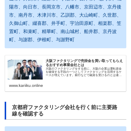
陽市、向日市、長岡京市、八幡市、京田辺市、京丹後
市、南丹市、木津川市、乙訓郡、大山崎町、久世郡、
久御山町、綴喜郡、井手町、宇治田原町、相楽郡、笠
置町、和束町、精華町、南山城村、船井郡、京丹波
町、与謝郡、伊根町、与謝野町
大阪ファクタリングで売掛金を買い取ってもらえ
るおすすめ事業会社とは
大阪のファクタリングをする前に、大阪の企業は運転資金
を確保する手段の一つとしてファクタリングを活用するケ
ースが増えています。銀行などで融資を受けるのとは違っ
て利息が発生したり、返済が発生したりする事がないの
で、資金調達手段としては企業にとって理想的です。大阪
www.kariiku.online
の所在する企業が利用できるファクタリング事業会社の特
徴を理解し...
京都府ファクタリング会社を行く前に主要路
線を確認する