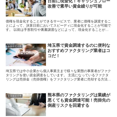
日前に現金化！キャッシュフロー
改善で素早い資金繰りが可能
債権を現金化することができるサービスで、業者に債権を譲渡するこ
とによって、決算日前においてスピーディに現金化することが可能で
す。 以前は手形割引や裏書譲渡などによって、現金化することが多
かったでしょう。 近年手形などの流通が現象...
埼玉県で資金調達するのに便利な
全国都道府県
おすすめファクタリング業者はコ
コだ！
埼玉県では中小企業から個人事業主まで様々な業態の事業者がファク
タリングを使い資金調達をしています。 主流になっているファクタ
リングは売掛金（売掛債権）をファクタリング業者に売却する方法で
す。 売掛金の回収を待つことなく、申し込ん...
熊本県のファクタリングは業績が
全国都道府県
悪くても資金調達可能！売掛先の
倒産リスクを回避する