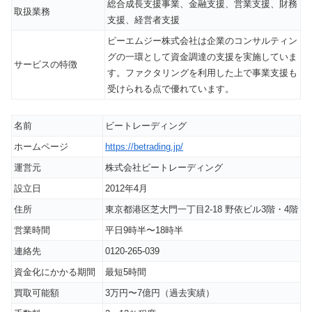
総合成長支援事業、金融支援、営業支援、財務
取扱業務
支援、経営者支援
ピーエムジー株式会社は企業のコンサルティン
グの一環として資金調達の支援を実施していま
サービスの特徴
す。ファクタリングを利用した上で事業支援も
受けられる点で優れています。
名前
ビートレーディング
ホームページ
https://betrading.jp/
運営元
株式会社ビートレーディング
設立日
2012年4月
住所
東京都港区芝大門一丁目2-18 野依ビル3階・4階
営業時間
平日9時半〜18時半
連絡先
0120-265-039
資金化にかかる期間
最短5時間
買取可能額
3万円〜7億円（過去実績）