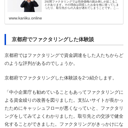
2社間ファクタリングでは売掛債権の踏み倒しが起こるこ
とがあります。その理由は回収したお金を他に使ってしま
ったり、取引先からの入金が遅れてしまうことです。こう
いった際にはできるだけ早くファクタリング会社に連絡を
して、期限を延ばしてもらう必要があります。ファクタリ
www.kariiku.online
ング会社は踏み倒し対策として取引先への債権譲渡の通知
や損害賠...
京都府でファクタリングした体験談
京都府ではファクタリングで資金調達をした人たちからど
のような評判があるのでしょうか。
京都府でファクタリングした体験談を2つ紹介します。
「中小企業庁も勧めていることもあってファクタリングに
よる資金繰りの改善を図りました。支払いサイトが長かっ
たためにキャッシュフローが悪くなっていと、ファクタリ
ングをしてみてよくわかりました。取引先との交渉で健全
化することができました。ファクタリングがきっかけにな