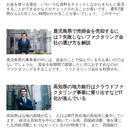
お金を借りる場合、いろいろな資料をチェックしながらきちんと返済
することができるかなどがチェックされることが多いです。 通常2週
間から1カ月ぐらい時間がかかることが多いでしょう。 このサービス
を利用すると債権を売却することになるの...
鹿児島県で売掛金を売却するに
全国都道府県
は？失敗しないファクタリング会
社の選び方を解説
鹿児島県の事業者の中には、資金のことで悩んでいる方も多いのでは
ないでしょうか。 資金を短期間で調達したい方におすすめなのが、
ファクタリングをすることです。 ファクタリング会社を利用すれ
ば、売掛金を売却してすぐに資金を確保すること...
高知県の地方銀行はクラウドファ
全国都道府県
クタリング事業に乗り出すなどIT
化が進んでいる
高知県は山地の面積が広く、人口は県庁所在地の高知市に集中してい
ます。 経済も高知市を中心に動いている他、四国経済圏、海を通じ
た九州経済圏ともつながっているのが特徴です。 また、四国銀行が
IT企業と提携した上でファクタリング事業に...