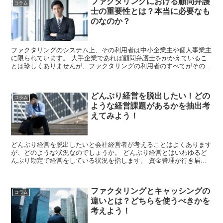
ファクタリングにおける顧問弁護
コラム
士の重要性とは？本当に必要なも
のなのか？
ファクタリングのシステム上、その利用者は中小企業主や個人事業主
に限られています。 大手企業であれば顧問弁護士をかかえているこ
とは珍しくありませんが、ファクタリングの利用者のすべてがそのよ
うな環境にあるわけではありません。 しかし...
どんぶり経営を脱出したい！どの
コラム
ような経営課題があるかを抽出考
えてみよう！
どんぶり経営を脱出したいと会社経営者が考えることはよくあります
が、どのような状況なのでしょうか。 どんぶり経営とはいわゆるど
んぶり勘定で経営をしている状況を指します。 資金管理が行き届い
ていなくて計画的な資金活用ができていない経...
ファクタリングとキャッシングの
コラム
違いとは？どちらを使うべきかを
考えよう！