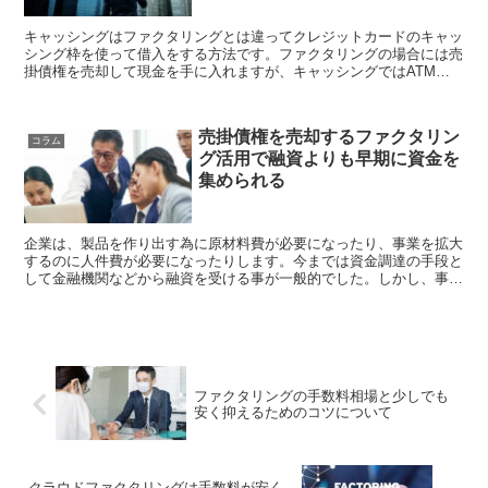
キャッシングはファクタリングとは違ってクレジットカードのキャッ
シング枠を使って借入をする方法です。ファクタリングの場合には売
掛債権を売却して現金を手に入れますが、キャッシングではATMを
使って借り入れをします。返済や審査についての違いがあるだけでな
く、利用可能性についても大差があるため...
売掛債権を売却するファクタリン
コラム
グ活用で融資よりも早期に資金を
集められる
企業は、製品を作り出す為に原材料費が必要になったり、事業を拡大
するのに人件費が必要になったりします。今までは資金調達の手段と
して金融機関などから融資を受ける事が一般的でした。しかし、事業
計画案を提出したり、審査を受けたりする必要性があったので実際に
融資を受け取るには...
ファクタリングの手数料相場と少しでも
安く抑えるためのコツについて
クラウドファクタリングは手数料が安く